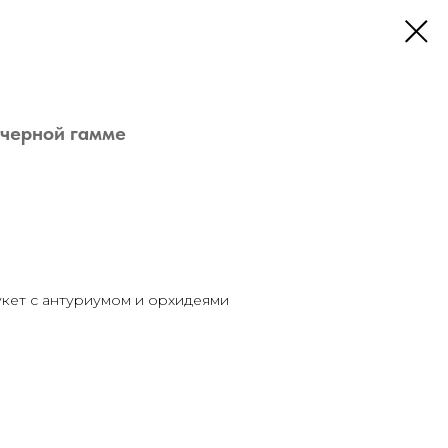
-черной гамме
кет с антуриумом и орхидеями