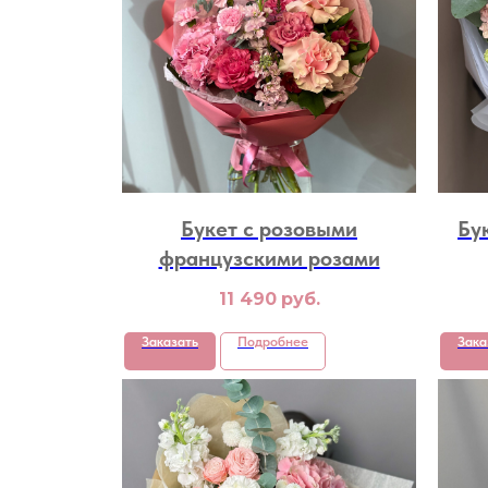
Букет с розовыми
Бу
французскими розами
11 490
руб.
Заказать
Подробнее
Зака