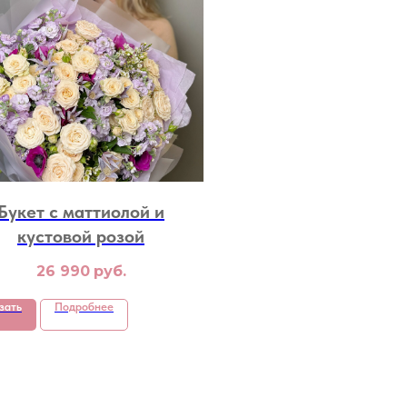
Букет с маттиолой и
кустовой розой
26 990
руб.
зать
Подробнее