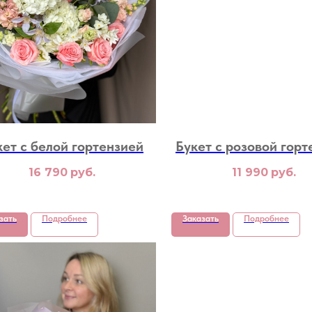
кет с белой гортензией
Букет с розовой горт
16 790
руб.
11 990
руб.
зать
Подробнее
Заказать
Подробнее