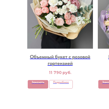
Объемный букет с розовой
гортензией
11 790
руб.
Заказать
Подробнее
Зака